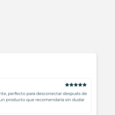
Valorado
jante, perfecto para desconectar después de
con
5
de 5
 Es un producto que recomendaría sin dudar