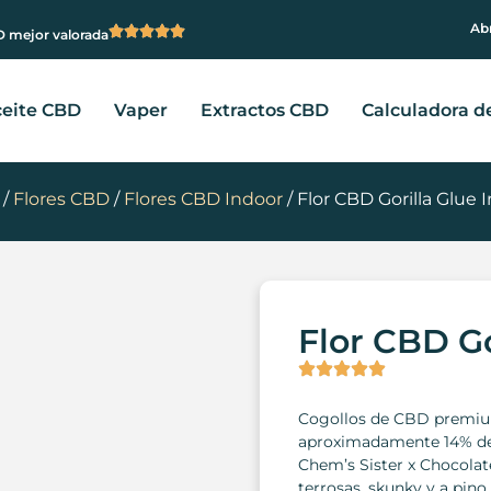
Abr
 mejor valorada
eite CBD
Vaper
Extractos CBD
Calculadora d
/
Flores CBD
/
Flores CBD Indoor
/ Flor CBD Gorilla Glue 
Flor CBD Go
Cogollos de CBD premium
aproximadamente 14% de C
Chem’s Sister x Chocolat
terrosas, skunky y a pino