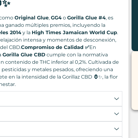
✨
a como
Original Glue
,
GG4
o
Gorilla Glue #4
, es
ha ganado múltiples premios, incluyendo la
les 2014
y la
High Times Jamaican World Cup
.
 relajación intensa y momentos de desconexión,
 del CBD.
Compromiso de Calidad ✅
En
a
Gorilla Glue CBD
cumple con la normativa
n contenido de THC inferior al 0,2%. Cultivada de
de pesticidas y metales pesados, ofreciendo una
 en la intensidad de la Gorillaz CBD 🦍✨, la flor
nestar.