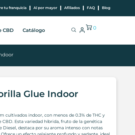
e tu franquicia
Al por mayor
Afiliados
FAQ
Blog
0
e CBD
Catálogo
Indoor
rilla Glue Indoor
 cultivados indoor, con menos de 0.3% de THC y
BD. Esta variedad híbrida, fruto de la genética
e Diesel, destaca por su aroma intenso con notas
. Ofrece un efecto relajante profundo y sedante, ideal