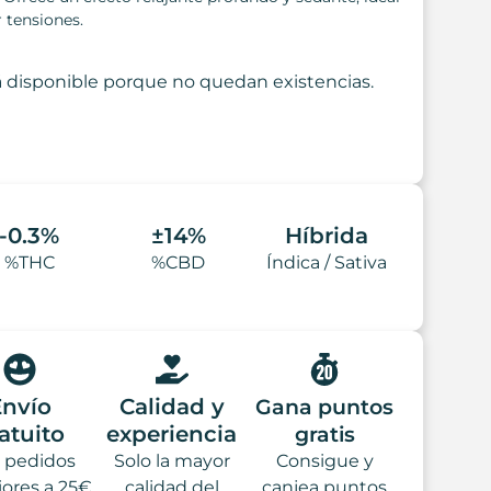
r tensiones.
 disponible porque no quedan existencias.
-0.3%
±14%
Híbrida
%THC
%CBD
Índica / Sativa
Envío
Calidad y
Gana puntos
atuito
experiencia
gratis
a pedidos
Solo la mayor
Consigue y
iores a 25€
calidad del
canjea puntos