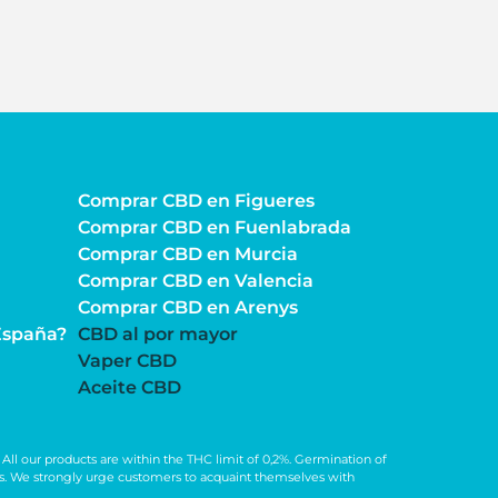
Comprar CBD en Figueres
Comprar CBD en Fuenlabrada
Comprar CBD en Murcia
Comprar CBD en Valencia
Comprar CBD en Arenys
España?
CBD al por mayor
Vaper CBD
Aceite CBD
All our products are within the THC limit of 0,2%. Germination of
ions. We strongly urge customers to acquaint themselves with