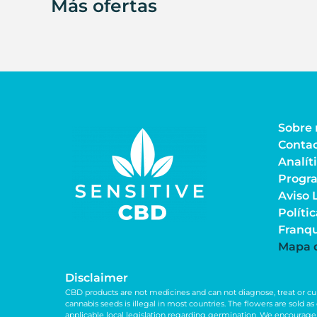
Más ofertas
Sobre 
Conta
Analít
Progra
Aviso 
Políti
Franq
Mapa d
Disclaimer
CBD products are not medicines and can not diagnose, treat or cur
cannabis seeds is illegal in most countries. The flowers are sold 
applicable local legislation regarding germination. We encourage 