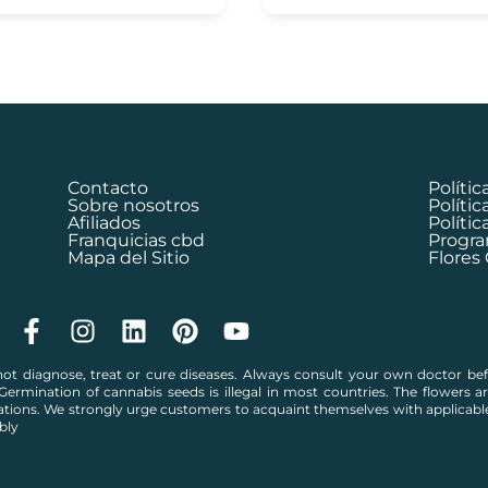
Contacto
Polític
Sobre nosotros
Políti
Afiliados
Polític
Franquicias cbd
Progra
Mapa del Sitio
Flores
Sensitive CBD, SL | B6716000
t diagnose, treat or cure diseases. Always consult your own doctor befo
Germination of cannabis seeds is illegal in most countries. The flowers are
ations. We strongly urge customers to acquaint themselves with applicable
bly