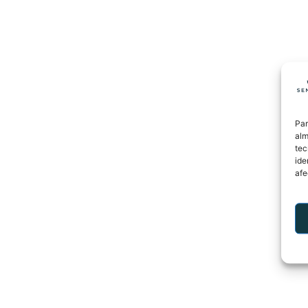
Par
alm
tec
ide
afe