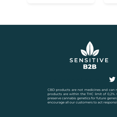
Copyright © 2024 | Sensitive CBD
CBD products are not medicines and can no
products are within the THC limit of 0,2%. 
preserve cannabis genetics for future gener
encourage all our customers to act responsi