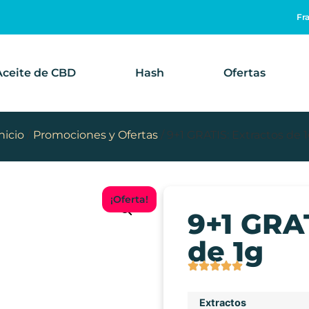
Fr
Aceite de CBD
Hash
Ofertas
nicio
/
Promociones y Ofertas
/ 9+1 GRATIS: Extractos de 
¡Oferta!
9+1 GRAT
de 1g
Extractos