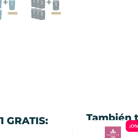
También t
1 GRATIS:
¡Ofe