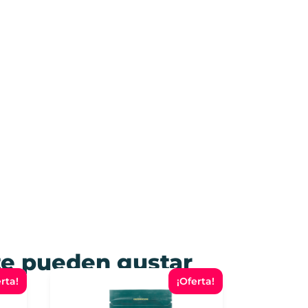
e pueden gustar
rta!
¡Oferta!