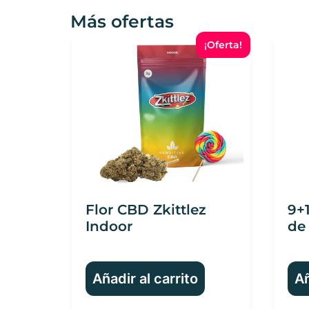
Más ofertas
¡Oferta!
Flor CBD Zkittlez
9+1
Indoor
de
Añadir al carrito
Añ