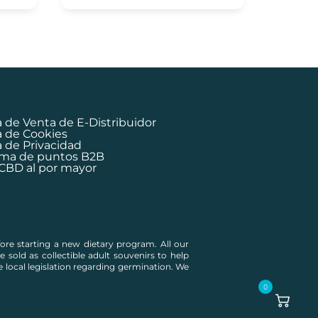
a de Venta de E-Distribuidor
ca de Cookies
a de Privacidad
ma de puntos B2B
 CBD al por mayor
2 | C/Corders 3, 08003 Barcelona
re starting a new dietary program. All our
 sold as collectible adult souvenirs to help
 local legislation regarding germination. We
0