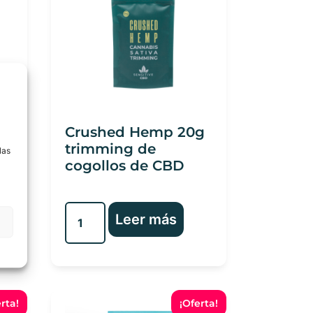
a
Crushed Hemp 20g
S
trimming de
las
cogollos de CBD
Leer más
rta!
¡Oferta!