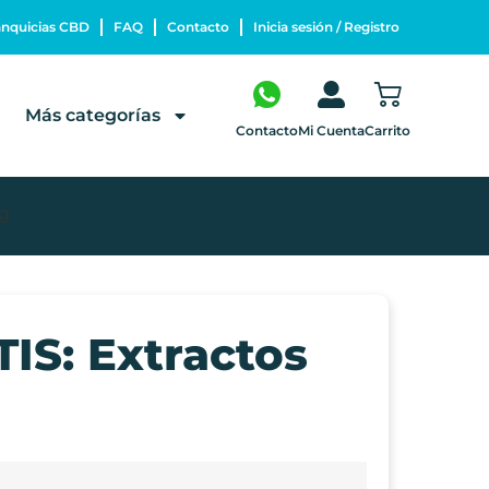
anquicias CBD
FAQ
Contacto
Inicia sesión / Registro
Más categorías
Mi Cuenta
Contacto
Carrito
1g
IS: Extractos